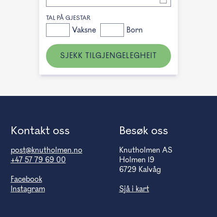
TAL PÅ GJESTAR
Vaksne
Born
SJEKK TILGJENGELEGHEIT
Kontakt oss
Besøk oss
post@knutholmen.no
Knutholmen AS
+47 57 79 69 00
Holmen 19
6729 Kalvåg
Facebook
Instagram
Sjå i kart