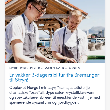
NORDFJORDS PERLER - SMAKEN AV FJORDKYSTEN
En vakker 3-dagers biltur fra Bremanger
til Stryn!
Opplev et Norge i miniatyr, fra majestetiske fjell,
dramatiske fossefall, dype daler, krystallklare vann
og spektakulære isbreer, til enestående kystlinje med
sjarmerende øysamfunn og fjordbygder.